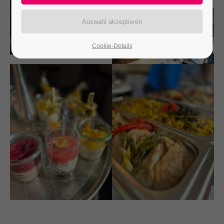
24h
/ 365days
Cookie-Details
We offer support for our customers
Mon - Fri 8:00am - 5:00pm
(GMT +1)
Get in touch
Cybersteel Inc.
376-293 City Road, Suite 600
San Francisco, CA 94102
Have any questions?
+44 1234 567 890
Drop us a line
info@yourdomain.com