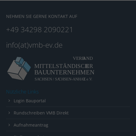
About us
NEHMEN SIE GERNE KONTAKT AUF
Lorem ipsum dolor sit amet, consectetuer
+49 34298 2090221
adipiscing elit.
Aenean commodo ligula eget dolor. Aenean massa.
info(at)vmb-ev.de
Cum sociis natoque penatibus et magnis dis
parturient montes, nascetur ridiculus mus. Donec
quam felis, ultricies nec.
Nützliche Links
Login Bauportal
Rundschreiben VMB Direkt
Aufnahmeantrag