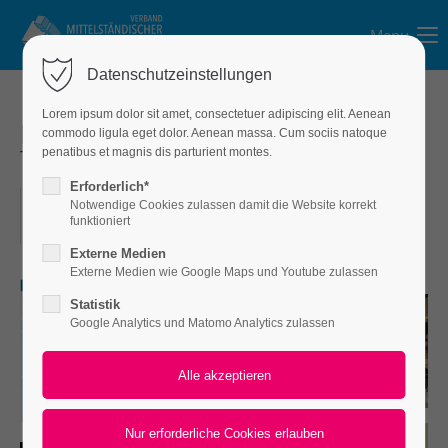
Menu
Login
Datenschutzeinstellungen
Benutzername
Lorem ipsum dolor sit amet, consectetuer adipiscing elit. Aenean
Mitgliederversammlung &
commodo ligula eget dolor. Aenean massa. Cum sociis natoque
Thementag 2025
penatibus et magnis dis parturient montes.
Passwort
Erforderlich*
07.05.2025
Notwendige Cookies zulassen damit die Website korrekt
funktioniert
ORT: VILLA ROSENTAL LEIPZIG
Externe Medien
Externe Medien wie Google Maps und Youtube zulassen
Anmelden
Statistik
Google Analytics und Matomo Analytics zulassen
Register
|
Lost your password?
Support
Lorem ipsum dolor sit amet: