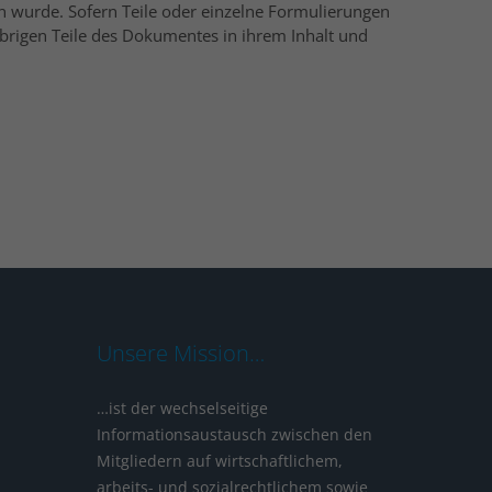
en wurde. Sofern Teile oder einzelne Formulierungen
 übrigen Teile des Dokumentes in ihrem Inhalt und
Unsere Mission…
…ist der wechselseitige
Informationsaustausch zwischen den
Mitgliedern auf wirtschaftlichem,
arbeits- und sozialrechtlichem sowie