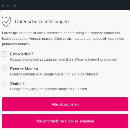
vmb-ev.de
ort
Get in touch
Datenschutzeinstellungen
START
VERBAND
MITGLIEDER
SER
psum dolor sit amet:
Cybersteel Inc.
Lorem ipsum dolor sit amet, consectetuer adipiscing elit. Aenean commodo
376-293 City Road, Suite 600
ligula eget dolor. Aenean massa. Cum sociis natoque penatibus et magnis dis
San Francisco, CA 94102
parturient montes.
4h
Erforderlich*
Notwendige Cookies zulassen damit die Website korrekt funktioniert
Have any questions?
/ 365days
+44 1234 567 890
Externe Medien
Externe Medien wie Google Maps und Youtube zulassen
Drop us a line
ce des VMB
Statistik
info@yourdomain.com
Google Analytics und Matomo Analytics zulassen
r support for our customers
achsen/Sachsen-Anhalt e.V.
ri 8:00am - 5:00pm
(GMT +1)