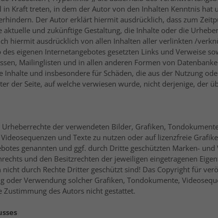
l in Kraft treten, in dem der Autor von den Inhalten Kenntnis ha
erhindern. Der Autor erklärt hiermit ausdrücklich, dass zum Zeitp
 aktuelle und zukünftige Gestaltung, die Inhalte oder die Urheber
sich hiermit ausdrücklich von allen Inhalten aller verlinkten /ver
alb des eigenen Internetangebotes gesetzten Links und Verweise s
ssen, Mailinglisten und in allen anderen Formen von Datenbanken
dige Inhalte und insbesondere für Schäden, die aus der Nutzung o
ter der Seite, auf welche verwiesen wurde, nicht derjenige, der übe
 die Urheberrechte der verwendeten Bilder, Grafiken, Tondokumen
e, Videosequenzen und Texte zu nutzen oder auf lizenzfreie Gra
gebotes genannten und ggf. durch Dritte geschützten Marken- un
rechts und den Besitzrechten der jeweiligen eingetragenen Eigen
nicht durch Rechte Dritter geschützt sind! Das Copyright für veröf
igung oder Verwendung solcher Grafiken, Tondokumente, Videoseq
e Zustimmung des Autors nicht gestattet.
usses