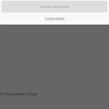
hulz
Cookie-Details
. FH Hans-Detlev Schulz