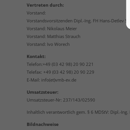
Vertreten durch:
Vorstand:
Vorstandsvorsitzenden Dipl.-Ing. FH Hans-Detlev Sc
Vorstand: Nikolaus Meier
Vorstand: Matthias Strauch
Vorstand: Ivo Worech
Kontakt:
Telefon:+49 (03 42 98) 20 90 221
Telefax: +49 (03 42 98) 20 90 229
E-Mail: info(et)vmb-ev.de
Umsatzsteuer:
Umsatzsteuer-Nr: 237/143/02590
Inhaltlich verantwortlich gem. § 6 MDStV: Dipl.-Ing
Bildnachweise