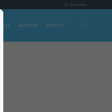
Anmelden
About us
VICES
AKADEMIE
KONTAKT
Lorem ipsum dolor sit amet,
consectetuer adipiscing elit.
Aenean commodo ligula eget dolor.
Aenean massa. Cum sociis natoque
penatibus et magnis dis parturient
montes, nascetur ridiculus mus.
Donec quam felis, ultricies nec.