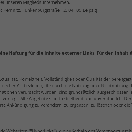
 bei unseren Mitgliedsunternehmen.
ic Kemnitz, Funkenburgstraße 12, 04105 Leipzig
ine Haftung für die Inhalte externer Links. Für den Inhalt 
tualität, Korrektheit, Vollständigkeit oder Qualität der bereitg
r ideeller Art beziehen, die durch die Nutzung oder Nichtnutzung
mationen verursacht wurden, sind grundsätzlich ausgeschlossen, s
 vorliegt. Alle Angebote sind freibleibend und unverbindlich. Der 
e Ankündigung zu verändern, zu ergänzen, zu löschen oder die V
mde Webseiten ("Hyperlinks"), die außerhalb des Verantwortungsb