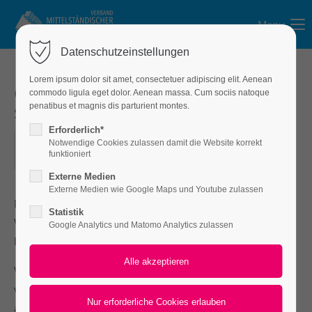
Menu
Login
Datenschutzeinstellungen
Benutzername
Lorem ipsum dolor sit amet, consectetuer adipiscing elit. Aenean
Gesellschaft zum Studium
commodo ligula eget dolor. Aenean massa. Cum sociis natoque
strukturpolitischer Fragen
penatibus et magnis dis parturient montes.
Passwort
Erforderlich*
14.11.2024
Notwendige Cookies zulassen damit die Website korrekt
funktioniert
ORT: BUNDESTAG BERLIN
Externe Medien
Externe Medien wie Google Maps und Youtube zulassen
Anmelden
Die Gesellschaft zum Studium strukturpolitischer Fragen e.
Statistik
V. lud uns am 14.11.24 zu einer Diskussionsrunde in den
Google Analytics und Matomo Analytics zulassen
Register
|
Lost your password?
Bundestag in Berlin ein.
Support
Vorstandsmitglied Felix Nyvlt übernahm den Part und
vertrat unseren Verband mit einem Kurzvortrag und
Lorem ipsum dolor sit amet:
anschließender Diskussionsrunde.