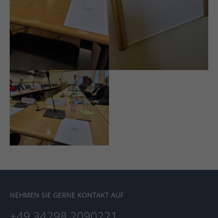
About us
Lorem ipsum dolor sit amet, consectetuer
adipiscing elit.
Aenean commodo ligula eget dolor. Aenean massa.
Cum sociis natoque penatibus et magnis dis
parturient montes, nascetur ridiculus mus. Donec
quam felis, ultricies nec.
NEHMEN SIE GERNE KONTAKT AUF
+49 34298 2090221